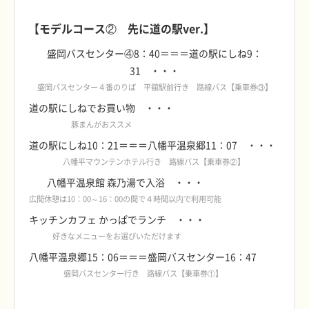
■
【モデルコース② 先に道の駅ver.】
盛岡バスセンター④8：40＝＝＝道の駅にしね9：
31 ・・・
盛岡バスセンター４番のりば 平舘駅前行き 路線バス【乗車券③】
道の駅にしねでお買い物 ・・・
豚まんがおススメ
道の駅にしね10：21＝＝＝八幡平温泉郷11：07 ・・・
八幡平マウンテンホテル行き 路線バス【乗車券②】
八幡平温泉館 森乃湯で入浴 ・・・
広間休憩は10：00～16：00の間で４時間以内で利用可能
キッチンカフェ かっぱでランチ ・・・
好きなメニューをお選びいただけます
八幡平温泉郷15：06＝＝＝盛岡バスセンター16：47
盛岡バスセンター行き 路線バス【乗車券①】
■