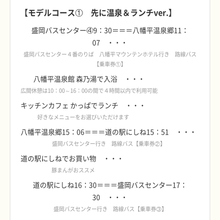
【モデルコース① 先に温泉＆ランチver.】
盛岡バスセンター④9：30＝＝＝八幡平温泉郷11：
07 ・・・
盛岡バスセンター４番のりば 八幡平マウンテンホテル行き 路線バス
【乗車券①】
八幡平温泉館 森乃湯で入浴 ・・・
広間休憩は10：00～16：00の間で４時間以内で利用可能
キッチンカフェ かっぱでランチ ・・・
好きなメニューをお選びいただけます
八幡平温泉郷15：06＝＝＝道の駅にしね15：51 ・・・
盛岡バスセンター行き 路線バス【乗車券②】
道の駅にしねでお買い物 ・・・
豚まんがおススメ
道の駅にしね16：30＝＝＝盛岡バスセンター17：
30 ・・・
盛岡バスセンター行き 路線バス【乗車券③】