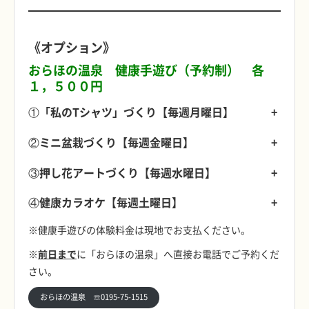
《オプション》
おらほの温泉 健康手遊び（予約制） 各
１，５００円
①
「私のTシャツ」づくり
【
毎週月曜日
】
+
②
ミニ盆栽づくり
【
毎週金曜日
】
+
③
押し花アートづくり
【
毎週水曜日
】
+
④
健康カラオケ
【
毎週土曜日
】
+
※健康手遊びの体験料金は現地でお支払ください。
※
前日まで
に「おらほの温泉」へ直接お電話でご予約くだ
さい。
おらほの温泉 ☏0195-75-1515