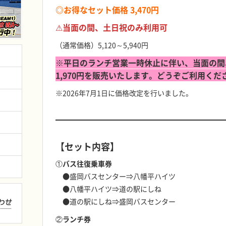
◎お得なセット価格
3,470円
⚠当面の間、土日祝のみ利用可
（通常価格）5,120～5,940円
※平日のランチ営業一時休止に伴い、当面の間
1,970円を販売いたします。どうぞご利用くだ
※2026年7月1日に価格改定を行いました。
【セット内容】
①バス往復乗車券
●盛岡バスセンター⇒八幡平ハイツ
●八幡平ハイツ⇒道の駅にしね
●道の駅にしね⇒盛岡バスセンター
②ランチ券