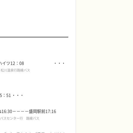
イツ12：08
・・・
・松川温泉行路線バス
5：51
・・・
6:30－－－－盛岡駅前17:16
バスセンター行 路線バス