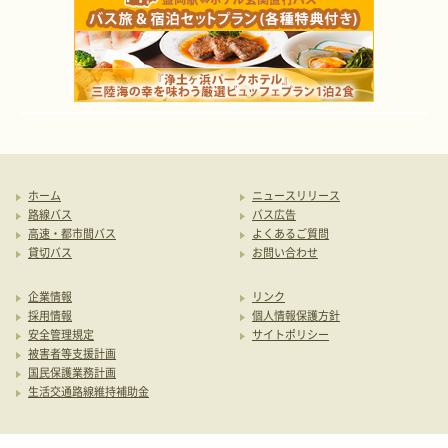
ホーム
ニュースリリース
路線バス
バス広告
高速・都市間バス
よくあるご質問
貸切バス
お問い合わせ
企業情報
リンク
採用情報
個人情報保護方針
安全管理規定
サイトポリシー
被害者等支援計画
国民保護業務計画
生活交通路線維持補助金