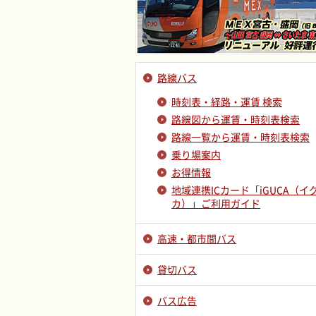
路線バス
時刻表・経路・運賃 検索
路線図から運賃・時刻表検索
路線一覧から運賃・時刻表検索
乗り場案内
お得情報
地域連携ICカード「iGUCA（イ
カ）」ご利用ガイド
高速・都市間バス
貸切バス
バス広告