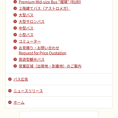
Premium Mid-size Bus “瑠璃” (RURI)
２階建てバス（アストロメガ）
大型バス
大型サロンバス
中型バス
小型バス
コミューター
お見積り・お問い合わせ
Request for Price Quotation
周遊型観光バス
営業区域（出発地・到着地）のご案内
バス広告
ニュースリリース
ホーム