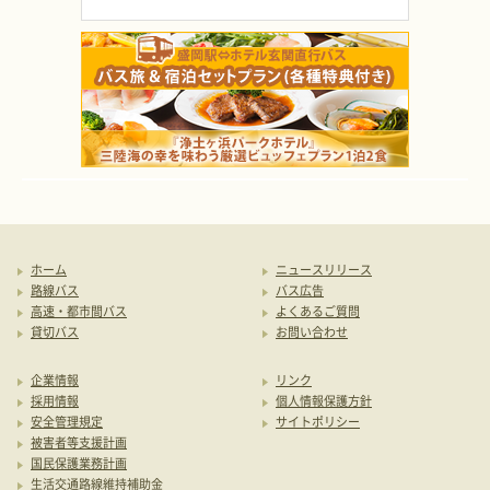
ホーム
ニュースリリース
路線バス
バス広告
高速・都市間バス
よくあるご質問
貸切バス
お問い合わせ
企業情報
リンク
採用情報
個人情報保護方針
安全管理規定
サイトポリシー
被害者等支援計画
国民保護業務計画
生活交通路線維持補助金