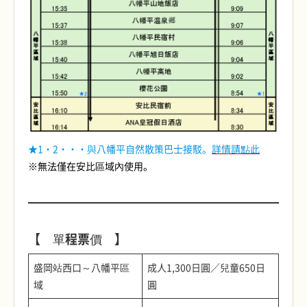
★1・2・・・與八幡平自然散策巴士接駁。
詳情請點此
※無法僅在安比區域內使用。
【 單程票價 】
盛岡站西口～八幡平區
成人1,300日圓／兒童650日
域
圓