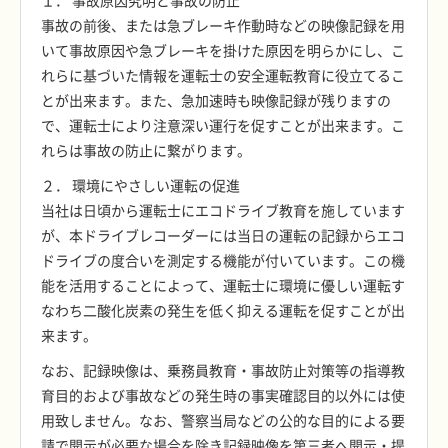
１． 事故原因究明と事故の防止
事故の前後、または急ブレーキ作動時などの映像記録を用
いて事故原因や急ブレーキを掛けた原因を明らかにし、こ
れらに基づいた情報を運転士の安全運転教育に役立てるこ
とが出来ます。また、急加速時も映像記録が残りますの
で、運転士により注意深い運行を促すことが出来ます。こ
れらは事故の防止に繋がります。
２． 環境にやさしい運転の促進
当社は日頃から運転士にエコドライブ教育を施しています
が、本ドライブレコーダーには当日の運転の記録からエコ
ドライブの度合いを測定する機能が付いています。この機
能を活用することによって、運転士に環境に優しい運転す
なわち二酸化炭素の発生を低く抑える運転を促すことが出
来ます。
なお、記録映像は、乗務員教育・事故防止対策等の指導教
育目的および事故などの発生時の事実確認目的以外には使
用致しません。なお、警察当局などの公的な目的による要
請で開示が必要な場合を除き記録映像を第三者へ開示・提