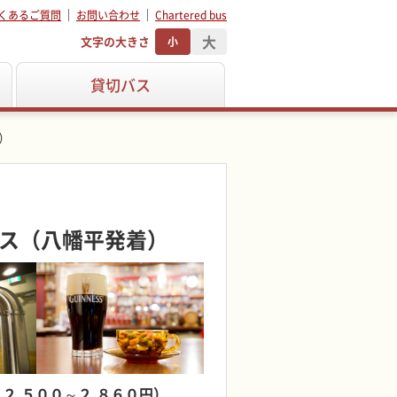
くあるご質問
お問い合わせ
Chartered bus
大
文字の大きさ
小
貸切バス
）
ス（八幡平発着）
２,５００～２,８６０円）