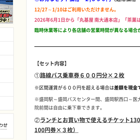
12/27～1/10はご利用いただけません。
2026年6月1日から「丸基屋 南大通本店」「茶
臨時休業等により各店舗の営業時間が異なる場合
【セット内容】
①
路線バス乗車券６００円分×２枚
※区間運賃が６００円を超える場合は
差額を現金
※盛岡駅～盛岡バスセンター間、盛岡駅西口～医
院前間は自由に乗下車できます。
②
ランチとお買い物で使えるチケット13
100円券×３枚）