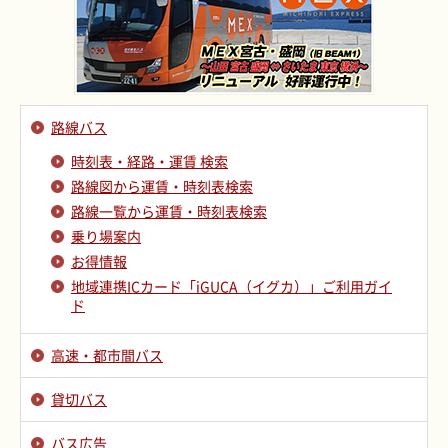
路線バス
時刻表・経路・運賃 検索
路線図から運賃・時刻表検索
路線一覧から運賃・時刻表検索
乗り場案内
お得情報
地域連携ICカード「iGUCA（イグカ）」ご利用ガイ
ド
高速・都市間バス
貸切バス
バス広告