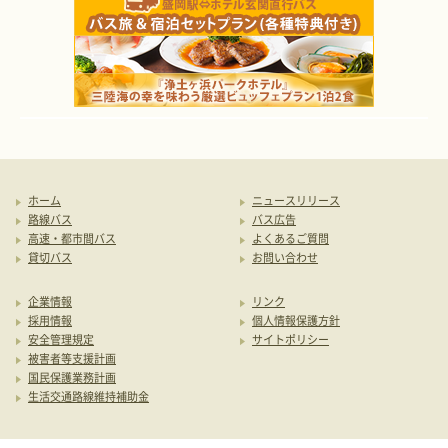
ホーム
ニュースリリース
路線バス
バス広告
高速・都市間バス
よくあるご質問
貸切バス
お問い合わせ
企業情報
リンク
採用情報
個人情報保護方針
安全管理規定
サイトポリシー
被害者等支援計画
国民保護業務計画
生活交通路線維持補助金