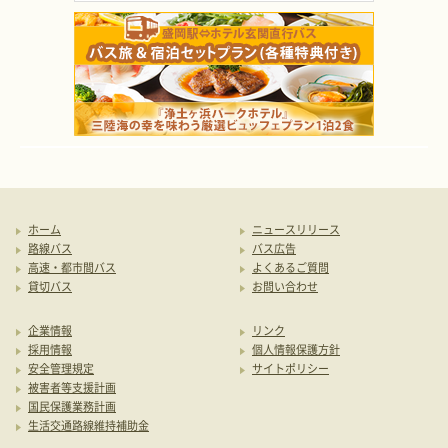
ホーム
ニュースリリース
路線バス
バス広告
高速・都市間バス
よくあるご質問
貸切バス
お問い合わせ
企業情報
リンク
採用情報
個人情報保護方針
安全管理規定
サイトポリシー
被害者等支援計画
国民保護業務計画
生活交通路線維持補助金