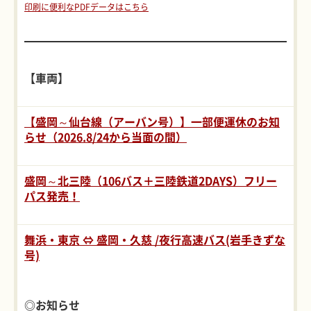
印刷に便利なPDFデータはこちら
【車両】
【盛岡～仙台線（アーバン号）】一部便運休のお知
らせ（2026.8/24から当面の間）
盛岡～北三陸（106バス＋三陸鉄道2DAYS）フリー
パス発売！
舞浜・東京 ⇔ 盛岡・久慈 /夜行高速バス(岩手きずな
号)
◎お知らせ