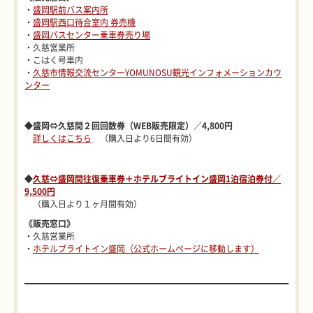
・
盛岡駅前バス案内所
・
盛岡駅西口待合室内 券売機
・
盛岡バスセンター乗車券売り場
・久慈営業所
・こはく号車内
・
久慈市情報交流センターYOMUNOSU観光インフォメーションカウ
ンター
◆盛岡⇔久慈間２回回数券（WEB販売限定）／4,800円
詳しくはこちら
（購入日より6日間有効）
◆
久慈⇔盛岡間往復乗車券＋ホテルブライトイン盛岡1泊宿泊券付／
9,500円
（購入日より１ヶ月間有効）
《販売窓口》
・久慈営業所
・
ホテルブライトイン盛岡（公式ホームページに移動します）