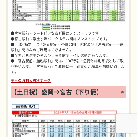
●宮古駅前～シートピアなあど間はノンストップです。
●宮古駅前～浄土ヶ浜パークホテル間はノンストップです。
●「106特急」は「盛岡駅前～茶畑公園」間および「宮古駅前～千徳
駅前」間のみのご利用はできません。
●全便とも途中のやまびこ産直館でトイレ休憩があります。
●「宮古駅前～船越駅前」間は、106特急・急行とは別系統として取
り扱います。「宮古駅前」到着時に一旦運賃のご精算をお願い致しま
す。
平日の時刻表PDFデータ
【土日祝】盛岡⇒宮古（下り便）
+