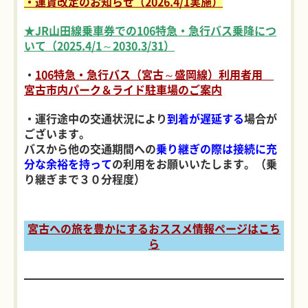
・運賃改定のお知らせ（2026.4/1実施）
★JR山田線乗車券での106特急・急行バス乗降につ
いて（2025.4/1～2030.3/31）
・
106特急・急行バス（宮古～盛岡線）利用者用
宮古市内パーク＆ライド駐車場のご案内
・運行途中の交通状況により
到着が遅延する
場合が
ございます。
バスから他の交通期間への
乗り継ぎの際は接続に充
分な余裕を持って
の利用をお願いいたします。（乗
り継ぎまで３０分程度）
宮古への旅を豊かにするおススメ情報ページはこち
ら