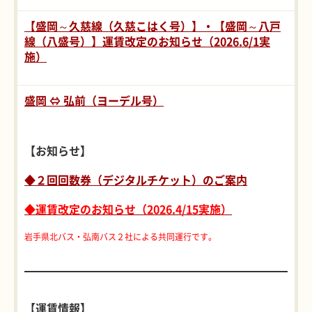
【盛岡～久慈線（久慈こはく号）】・【盛岡～八戸
線（八盛号）】運賃改定のお知らせ（2026.6/1実
施）
盛岡 ⇔ 弘前（ヨーデル号）
【お知らせ】
◆２回回数券（デジタルチケット）のご案内
◆運賃改定のお知らせ（2026.4/15実施）
岩手県北バス・弘南バス２社による共同運行です。
【運賃情報】