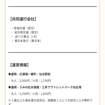
【共同運行会社】
・宮城交通（宮交）
・ 岩手県交通（県交）
・ JRバス東北（J R）
・ 東日本急行（東日本）
【運賃情報】
◆
盛岡～広瀬通一番町・仙台駅前
大人：3,500円／小児：1,750円
◆
盛岡～うみの杜水族館・三井アウトレットパーク仙台港
大人：3,700円／小児：1,850円
※１歳以上６歳未満の幼児は、保護者１人につき幼児１人が無料で
す。