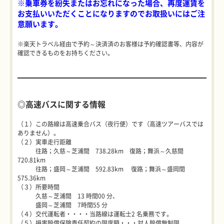
※乗車券を紛失またはお忘れになった場合、
再度運賃を
お支払いいただくことになりますのでお取扱いにはご注
意願います。
※楽天トラベル経由で予約～決済済のお客様は予約確認書等、内容が
確認できるものをお持ちください。
◎高速バスに関する情報
（１）この路線は高速乗合バス（夜行便）です（高速ツアーバスでは
ありません）。
（２）実車走行距離
往路；久慈～芝浦間 738.28km 復路；舞浜～久慈間
720.81km
往路；盛岡～芝浦間 592.83km 復路；舞浜～盛岡間
575.36km
（３）所要時間
久慈～芝浦間 13 時間00 分、
盛岡～芝浦間 7時間55 分
（４）交代運転者・・・・当路線は運転士2 名乗務です。
（５）損害賠償保険責任契約の限度額・・・対人賠償無制限