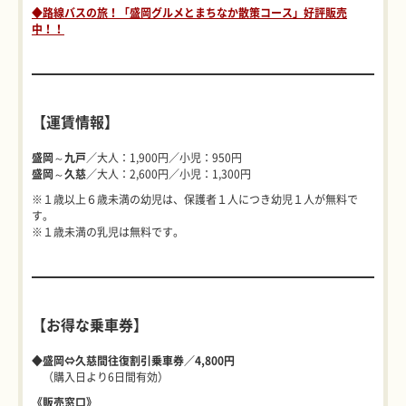
◆路線バスの旅！「盛岡グルメとまちなか散策コース」好評販売
中！！
【運賃情報】
盛岡～九戸
／大人：1,900円／小児：950円
盛岡～久慈
／大人：2,600円／小児：1,300円
※１歳以上６歳未満の幼児は、保護者１人につき幼児１人が無料で
す。
※１歳未満の乳児は無料です。
【お得な乗車券】
◆盛岡⇔久慈間往復割引乗車券／4,800円
（購入日より6日間有効）
《販売窓口》