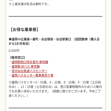
※１歳未満の乳児は無料です。
【お得な乗車券】
◆
盛岡⇔広瀬通一番町・仙台駅前・仙台駅東口 2回回数券（購入日
から3か月有効）
6,500円
《販売窓口》
・
盛岡駅西口待合室内 券売機
・
盛岡駅JRバス 券売機
・
宮交仙台高速バスセンター
・
盛岡バスセンター乗車券売り場
※盛岡バスセンター5：55発、6：25発、8：25発、9：25発（土日祝
のみ）、13：25発（土日祝のみ）は、窓口営業時間外のためバス車内
でもお買い求めいただけます。（枚数に限りがございます。予めご了
承ください。）