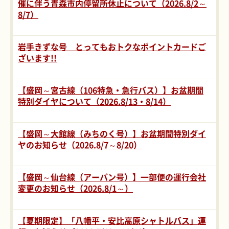
催に伴う青森市内停留所休止について（2026.8/2～
8/7）
岩手きずな号 とってもおトクなポイントカードご
ざいます!!
【盛岡～宮古線（106特急・急行バス）】お盆期間
特別ダイヤについて（2026.8/13・8/14）
【盛岡～大館線（みちのく号）】お盆期間特別ダイ
ヤのお知らせ（2026.8/7～8/20）
【盛岡～仙台線（アーバン号）】一部便の運行会社
変更のお知らせ（2026.8/1～）
【夏期限定】「八幡平・安比高原シャトルバス」運