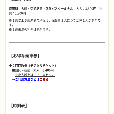
盛岡駅～大鰐・弘前駅前・弘前バスターミナル
大人：3,600円／小
児：1,800円
※１歳以上６歳未満の幼児は、保護者１人につき幼児１人が無料で
す。
※１歳未満の乳児は無料です。
【お得な乗車券】
◆２回回数券（デジタルチケット）
■盛岡～弘前
大人：6,400円
※小人設定はございません。
→ご利用方法などは
こちら
【時刻表】