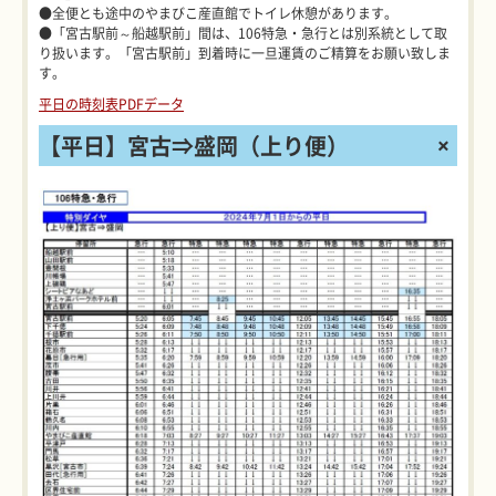
●全便とも途中のやまびこ産直館でトイレ休憩があります。
●「宮古駅前～船越駅前」間は、106特急・急行とは別系統として取
り扱います。「宮古駅前」到着時に一旦運賃のご精算をお願い致しま
す。
平日の時刻表PDFデータ
【平日】宮古⇒盛岡（上り便）
+