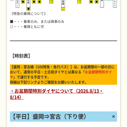
《特急の乗降について》
■・・・乗車のみ、または降車のみ
◎・・・乗降ともに可
【時刻表】
【盛岡～宮古線（106特急・急行バス）】は、お盆期間の一部の日に
おいて、通常の平日・土日祝ダイヤとは異なる「
お盆期間特別ダイ
ヤ
」で運行する予定です。
詳細は下記リンクよりご確認をお願いいたします。
・お盆期間特別ダイヤについて（2026.8/13・
8/14）
【平日】盛岡⇒宮古（下り便）
+