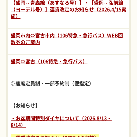
【盛岡～青森線（あすなろ号）】・【盛岡～弘前線
（ヨーデル号）】運賃改定のお知らせ（2026.4/15実
施）
盛岡市内⇔宮古市内（106特急・急行バス）WEB回
数券のご案内
盛岡⇔宮古（106特急・急行バス）
◎座席定員制・一部予約制（便指定）
【お知らせ】
・お盆期間特別ダイヤについて（2026.8/13・
8/14）