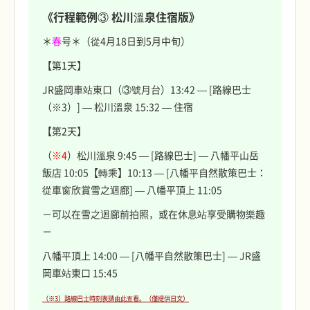
《行程範例③ 松川溫泉住宿版》
＊
春
号＊（從4月18日到5月中旬）
【第1天】
JR盛岡車站東口（③號月台）13:42 — [路線巴士
（※3）] — 松川溫泉 15:32 — 住宿
【第2天】
（
※4
）松川溫泉 9:45 — [路線巴士] — 八幡平山岳
飯店 10:05【轉乘】10:13 — [八幡平自然散策巴士：
從車窗欣賞雪之迴廊] — 八幡平頂上 11:05
－可以在雪之迴廊前拍照，或在休息站享受購物樂趣
－
八幡平頂上 14:00 — [八幡平自然散策巴士] — JR盛
岡車站東口 15:45
（※3）路線巴士時刻表請由此查看。（僅提供日文）