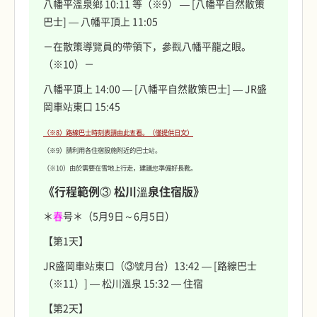
八幡平溫泉鄉 10:11 等（※9） — [八幡平自然散策
巴士] — 八幡平頂上 11:05
－在散策導覽員的帶領下，參觀八幡平龍之眼。
（※10）－
八幡平頂上 14:00 — [八幡平自然散策巴士] — JR盛
岡車站東口 15:45
（※8）路線巴士時刻表請由此查看。（僅提供日文）
（※9）請利用各住宿設施附近的巴士站。
（※10）由於需要在雪地上行走，建議您準備好長靴。
《行程範例③ 松川溫泉住宿版》
＊
春
号＊（5月9日～6月5日）
【第1天】
JR盛岡車站東口（③號月台）13:42 — [路線巴士
（※11）] — 松川溫泉 15:32 — 住宿
【第2天】