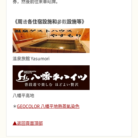
券，然後前往乘車站牌。
《周邊各住宿設施和參觀設施等》
溫泉旅館 Yasumori
八幡平高地
＊
GEOCOLOR 八幡平地熱蒸氣染色
▲返回頁面頂部