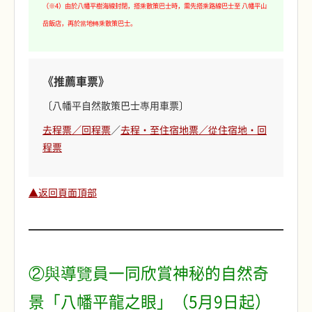
（※4）由於八幡平樹海線封閉，搭乘散策巴士時，需先搭乘路線巴士至 八幡平山
岳飯店，再於當地轉乘散策巴士。
《推薦車票》
〔八幡平自然散策巴士專用車票〕
去程票／回程票
／
去程・至住宿地票／從住宿地・回
程票
▲返回頁面頂部
②與導覽員一同欣賞神秘的自然奇
景「八幡平龍之眼」（5月9日起）