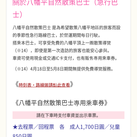
關於八幡平自然散策巴士（急行巴
士）
八幡平自然散策巴士 是為希望散策八幡平地區的旅客而設
的季節性急行路線巴士，於營運期間每日行駛。
搭乘本巴士，可享受免費的八幡平頂上一圈散策導覽
（※14），即使是第一次造訪的旅客也能安心參與。
車資可使用現金或交通IC卡支付，也有販售專用乘車券。
（※14）4月18日至5月8日期間無提供免費導覽服務。
《
》
時刻表・路線圖請點此查看
《八幡平自然散策巴士專用乘車券》
請在下車時支付車資並出示車票。
★去程票／回程票 各 成人1,700日圓／兒童
850日圓