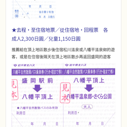
★去程・至住宿地票／從住宿地・回程票 各
成人2,300日圓／兒童1,150日圓
推薦給在頂上地區散步後住宿松川溫泉或八幡平溫泉鄉的遊
客，或是在住宿後隔天在頂上地區散步再返回盛岡的遊客