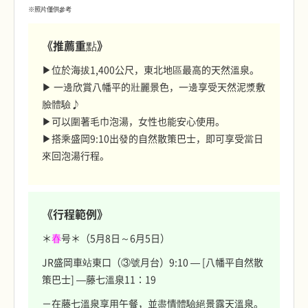
※照片僅供參考
《推薦重點》
▶位於海拔1,400公尺，東北地區最高的天然溫泉。
▶ 一邊欣賞八幡平的壯麗景色，一邊享受天然泥漿敷
臉體驗♪
▶可以圍著毛巾泡湯，女性也能安心使用。
▶搭乘盛岡9:10出發的自然散策巴士，即可享受當日
來回泡湯行程。
《行程範例》
＊
春
号＊（5月8日～6月5日）
JR盛岡車站東口（③號月台）9:10 — [八幡平自然散
策巴士] —藤七溫泉11：19
－在藤七溫泉享用午餐，並盡情體驗絕景露天溫泉。