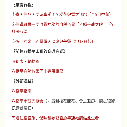
《推薦行程》
①春天與冬天同時享受！？櫻花與雪之迴廊（至5月中旬）
②與導覽員一同欣賞神秘的自然奇景「八幡平龍之眼」（5
月9日起）
③藤七溫泉 絕景露天溫泉與午餐（5月8日起）
《前往八幡平山頂的交通方式》
時刻表・路線圖
八幡平自然散策巴士專用車票
《外部連結》
八幡平指南
八幡平市觀光協會
（←最新櫻花開花、雪之迴廊、龍之眼資
訊請點這裡）
周邊住宿設施、體驗和參觀設施等連結請點此查看