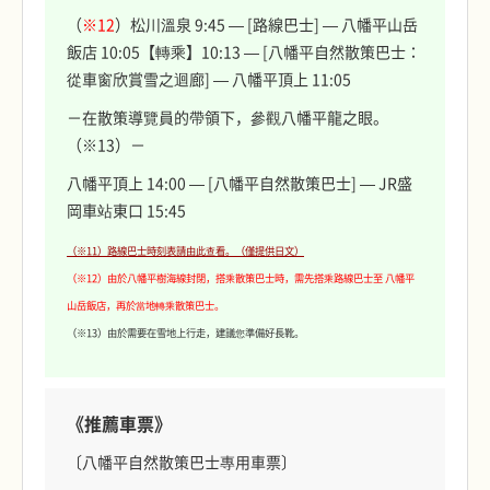
（
※12
）松川溫泉 9:45 — [路線巴士] — 八幡平山岳
飯店 10:05【轉乘】10:13 — [八幡平自然散策巴士：
從車窗欣賞雪之迴廊] — 八幡平頂上 11:05
－在散策導覽員的帶領下，參觀八幡平龍之眼。
（※13）－
八幡平頂上 14:00 — [八幡平自然散策巴士] — JR盛
岡車站東口 15:45
（※11）路線巴士時刻表請由此查看。（僅提供日文）
（※12）由於八幡平樹海線封閉，搭乘散策巴士時，需先搭乘路線巴士至 八幡平
山岳飯店，再於當地轉乘散策巴士。
（※13）由於需要在雪地上行走，建議您準備好長靴。
《推薦車票》
〔八幡平自然散策巴士專用車票〕