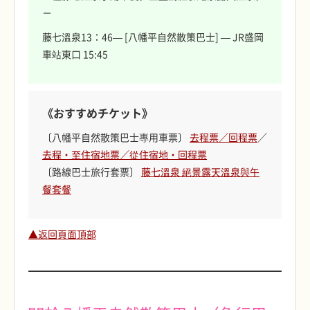
－
藤七溫泉13：46— [八幡平自然散策巴士] — JR盛岡
車站東口 15:45
《おすすめチケット》
〔八幡平自然散策巴士專用車票〕
去程票／回程票
／
去程・至住宿地票／從住宿地・回程票
〔路線巴士旅行套票〕
藤七溫泉 絕景露天溫泉與午
餐套餐
▲返回頁面頂部