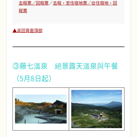
去程票／回程票
／
去程・至住宿地票／從住宿地・回
程票
▲返回頁面頂部
③藤七溫泉 絕景露天溫泉與午餐
（5月8日起）