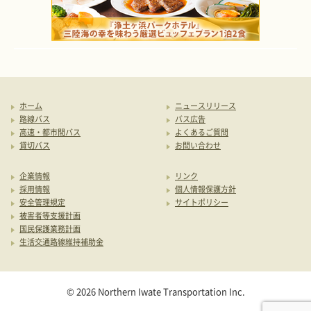
ホーム
ニュースリリース
路線バス
バス広告
高速・都市間バス
よくあるご質問
貸切バス
お問い合わせ
企業情報
リンク
採用情報
個人情報保護方針
安全管理規定
サイトポリシー
被害者等支援計画
国民保護業務計画
生活交通路線維持補助金
© 2026 Northern Iwate Transportation Inc.