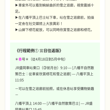
▶車窗外可以看到蜿蜒曲折的雪之迴廊，視覺震撼十
足。
▶在八幡平頂上巴士站下車，站在雪之迴廊前，拍攝
一定會在社交媒體上大放異彩！
▶山腳下櫻花綻放，可以同時欣賞雪之迴廊和櫻花。
《行程範例① 當日往返版》
＊
春
号＊（從4月18日到5月中旬）
JR盛岡車站東口（③號月台）9:10 — [八幡平自然散
策巴士：從車窗欣賞櫻花和雪之迴廊] — 八幡平頂上
11:05
－可以在雪之迴廊前拍照，或在休息站享受購物樂趣
－
八幡平頂上 14:00 — [八幡平自然散策巴士] — JR盛
岡車站東口 15:45