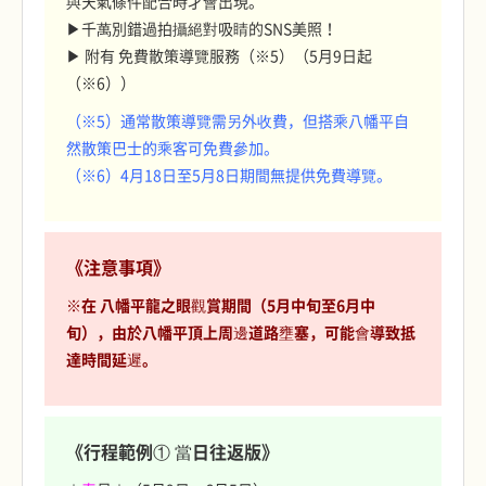
與天氣條件配合時才會出現。
▶千萬別錯過拍攝絕對吸睛的SNS美照！
▶ 附有 免費散策導覽服務（※5）（5月9日起
（※6））
（※5）通常散策導覽需另外收費，但搭乘八幡平自
然散策巴士的乘客可免費參加。
（※6）4月18日至5月8日期間無提供免費導覽。
《注意事項》
※在 八幡平龍之眼觀賞期間（5月中旬至6月中
旬），由於八幡平頂上周邊道路壅塞，可能會導致抵
達時間延遲。
《行程範例① 當日往返版》