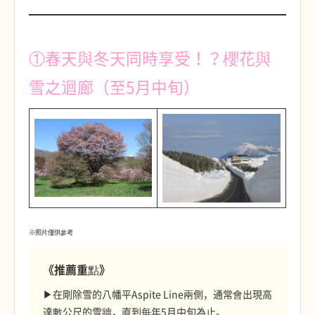
①春天與冬天同時享受！？櫻花與
雪之迴廊（至5月中旬）
※照片僅供參考
《推薦重點》
▶在剛除雪的八幡平Aspite Line兩側，通常會出現高
達數公尺的雪牆，直到每年5月中旬為止。