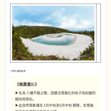
※照片僅供參考
《推薦重點》
▶名為 八幡平龍之眼，因鏡沼雪融化的樣子宛如龍的
眼睛而得名。
▶此自然現象僅在 5月中旬至6月中旬 期間，當雪融