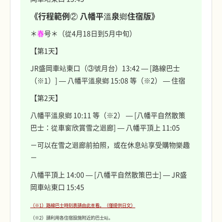
《行程範例② 八幡平溫泉鄉住宿版》
＊
春
号＊（從4月18日到5月中旬）
【第1天】
JR盛岡車站東口（③號月台）13:42 — [路線巴士
（※1）] — 八幡平溫泉鄉 15:08 等（※2） — 住宿
【第2天】
八幡平溫泉鄉 10:11 等（※2） — [八幡平自然散策
巴士：從車窗欣賞雪之迴廊] — 八幡平頂上 11:05
－可以在雪之迴廊前拍照，或在休息站享受購物樂趣
－
八幡平頂上 14:00 — [八幡平自然散策巴士] — JR盛
岡車站東口 15:45
（※1）路線巴士時刻表請由此查看。（僅提供日文）
（※2）請利用各住宿設施附近的巴士站。