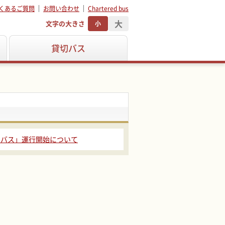
くあるご質問
お問い合わせ
Chartered bus
大
文字の大きさ
小
貸切バス
ーバス」運行開始について